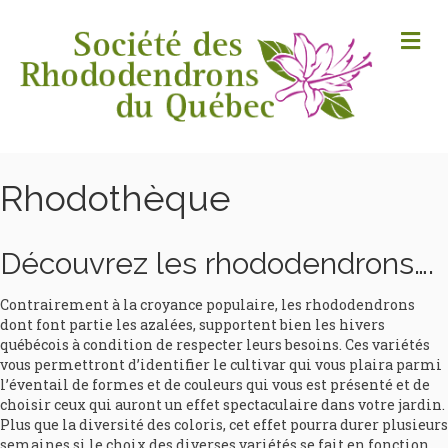
M
Rhodothèque
Découvrez les rhododendrons….
Contrairement à la croyance populaire, les rhododendrons
dont font partie les azalées, supportent bien les hivers
québécois à condition de respecter leurs besoins. Ces variétés
vous permettront d’identifier le cultivar qui vous plaira parmi
l’éventail de formes et de couleurs qui vous est présenté et de
choisir ceux qui auront un effet spectaculaire dans votre jardin.
Plus que la diversité des coloris, cet effet pourra durer plusieurs
semaines si le choix des diverses variétés se fait en fonction