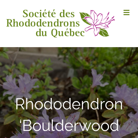
M
Rhododendron
‘Boulderwood