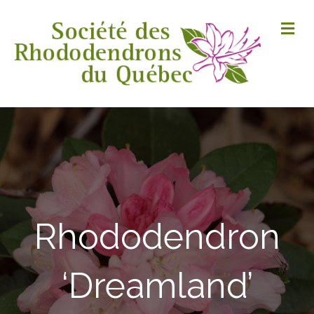
M
Rhododendron
‘Dreamland’