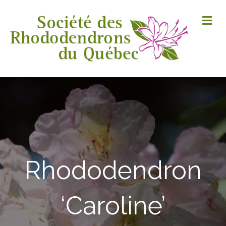
M
Rhododendron
‘Caroline’