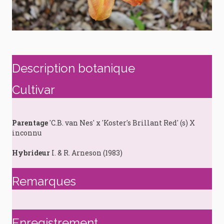
Description botanique
Cultivar
Parentage
'C.B. van Nes' x 'Koster's Brillant Red' (s) X
inconnu
Hybrideur
I. & R. Arneson (1983)
Remarques
Enregistrement