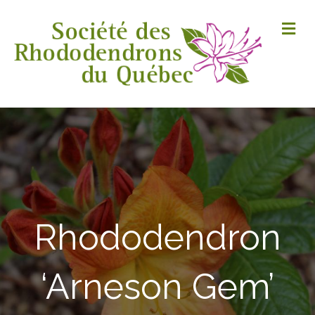
M
Rhododendron
‘Arneson Gem’