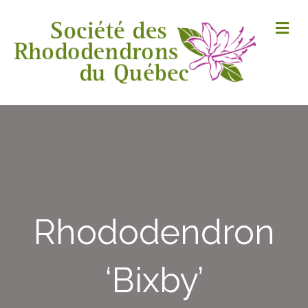
M
Rhododendron
‘Bixby’