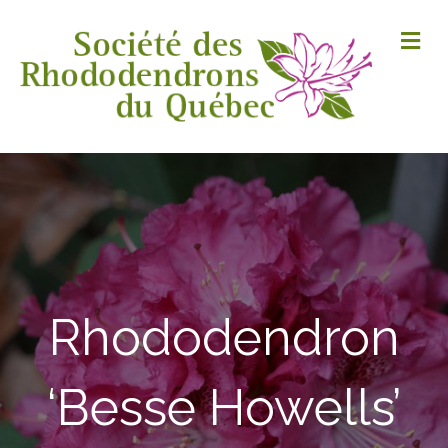
M
Rhododendron
‘Besse Howells’