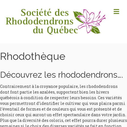
M
Rhodothèque
Découvrez les rhododendrons….
Contrairement à la croyance populaire, les rhododendrons
dont font partie les azalées, supportent bien les hivers
québécois à condition de respecter leurs besoins. Ces variétés
vous permettront d’identifier le cultivar qui vous plaira parmi
l’éventail de formes et de couleurs qui vous est présenté et de
choisir ceux qui auront un effet spectaculaire dans votre jardin.
Plus que la diversité des coloris, cet effet pourra durer plusieurs
semaines si le choix des diverses variétés se fait en fonction