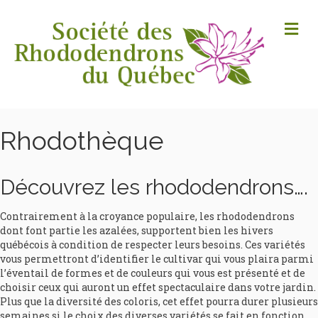
M
Rhodothèque
Découvrez les rhododendrons….
Contrairement à la croyance populaire, les rhododendrons
dont font partie les azalées, supportent bien les hivers
québécois à condition de respecter leurs besoins. Ces variétés
vous permettront d’identifier le cultivar qui vous plaira parmi
l’éventail de formes et de couleurs qui vous est présenté et de
choisir ceux qui auront un effet spectaculaire dans votre jardin.
Plus que la diversité des coloris, cet effet pourra durer plusieurs
semaines si le choix des diverses variétés se fait en fonction