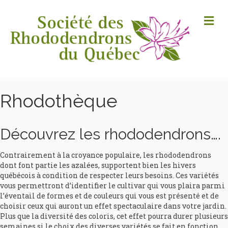
M
Rhodothèque
Découvrez les rhododendrons….
Contrairement à la croyance populaire, les rhododendrons
dont font partie les azalées, supportent bien les hivers
québécois à condition de respecter leurs besoins. Ces variétés
vous permettront d’identifier le cultivar qui vous plaira parmi
l’éventail de formes et de couleurs qui vous est présenté et de
choisir ceux qui auront un effet spectaculaire dans votre jardin.
Plus que la diversité des coloris, cet effet pourra durer plusieurs
semaines si le choix des diverses variétés se fait en fonction