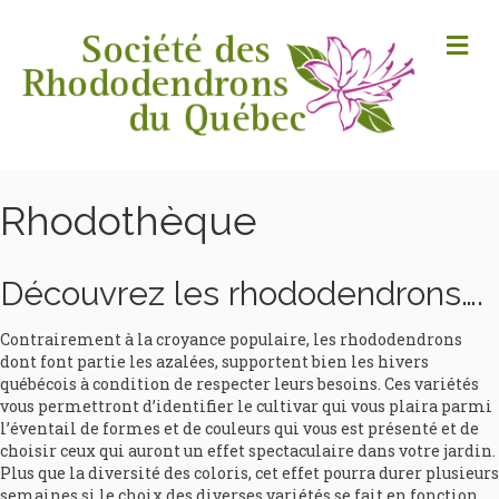
M
Rhodothèque
Découvrez les rhododendrons….
Contrairement à la croyance populaire, les rhododendrons
dont font partie les azalées, supportent bien les hivers
québécois à condition de respecter leurs besoins. Ces variétés
vous permettront d’identifier le cultivar qui vous plaira parmi
l’éventail de formes et de couleurs qui vous est présenté et de
choisir ceux qui auront un effet spectaculaire dans votre jardin.
Plus que la diversité des coloris, cet effet pourra durer plusieurs
semaines si le choix des diverses variétés se fait en fonction