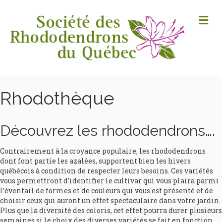
M
Rhodothèque
Découvrez les rhododendrons….
Contrairement à la croyance populaire, les rhododendrons
dont font partie les azalées, supportent bien les hivers
québécois à condition de respecter leurs besoins. Ces variétés
vous permettront d’identifier le cultivar qui vous plaira parmi
l’éventail de formes et de couleurs qui vous est présenté et de
choisir ceux qui auront un effet spectaculaire dans votre jardin.
Plus que la diversité des coloris, cet effet pourra durer plusieurs
semaines si le choix des diverses variétés se fait en fonction