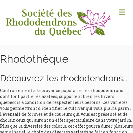
M
Rhodothèque
Découvrez les rhododendrons….
Contrairement à la croyance populaire, les rhododendrons
dont font partie les azalées, supportent bien les hivers
québécois à condition de respecter leurs besoins. Ces variétés
vous permettront d’identifier le cultivar qui vous plaira parmi
l’éventail de formes et de couleurs qui vous est présenté et de
choisir ceux qui auront un effet spectaculaire dans votre jardin.
Plus que la diversité des coloris, cet effet pourra durer plusieurs
semaines si le choix des diverses variétés se fait en fonction