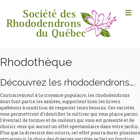
M
Rhodothèque
Découvrez les rhododendrons….
Contrairement à la croyance populaire, les rhododendrons
dont font partie les azalées, supportent bien les hivers
québécois à condition de respecter leurs besoins. Ces variétés
vous permettront d’identifier le cultivar qui vous plaira parmi
l’éventail de formes et de couleurs qui vous est présenté et de
choisir ceux qui auront un effet spectaculaire dans votre jardin.
Plus que la diversité des coloris, cet effet pourra durer plusieurs
semaines si le choix des diverses variétés se fait en fonction