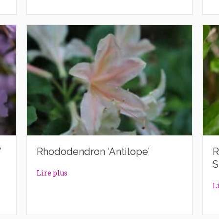
’
Rhododendron ‘Antilope’
R
S
lazek’
about Rhododendron ‘Antilope’
Lire plus
L