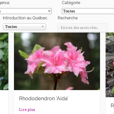
genus
Catégorie
Introduction au Québec
Recherche
Toutes
Rhododendron ‘Aida’
R
dams’
about Rhododendron ‘Aida’
Lire plus