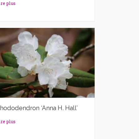
about Rhododendron ‘Alexander’
ire plus
hododendron ‘Anna H. Hall’
about Rhododendron ‘Anna H. Hall’
ire plus