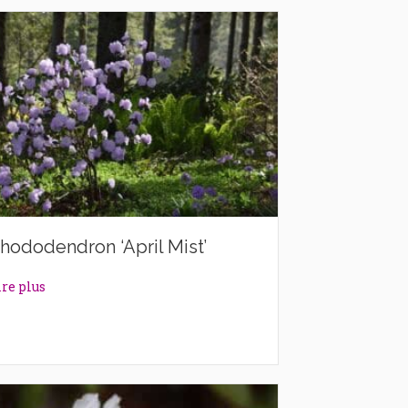
hododendron ‘April Mist’
about Rhododendron ‘April Mist’
ire plus