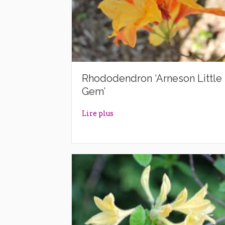
Rhododendron ‘Arneson Little
Gem’
about Rhododendron ‘Arneson L
Lire plus