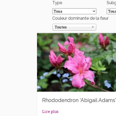
Type
Sub
Couleur dominante de la fleur
Toutes
Rhododendron ‘Abigail Adams’
about Rhododendron ‘Abigail A
Lire plus