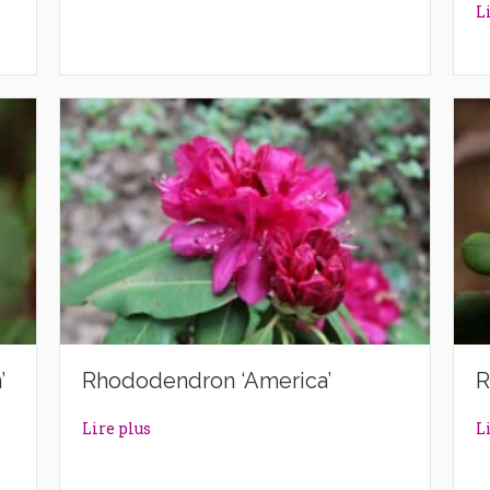
L
’
Rhododendron ‘America’
R
ntern’
about Rhododendron ‘America’
Lire plus
L