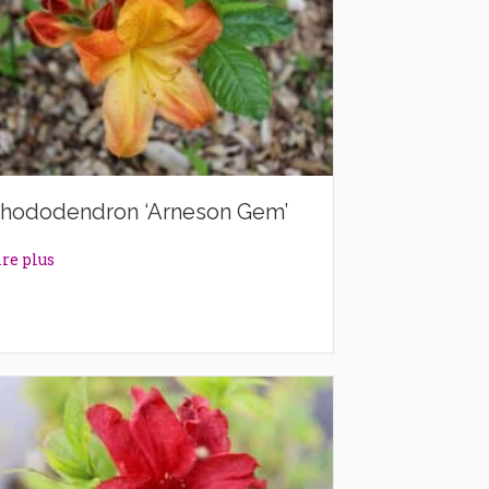
hododendron ‘Arneson Gem’
about Rhododendron ‘Arneson Gem’
ire plus