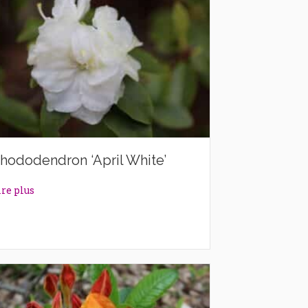
hododendron ‘April White’
about Rhododendron ‘April White’
ire plus