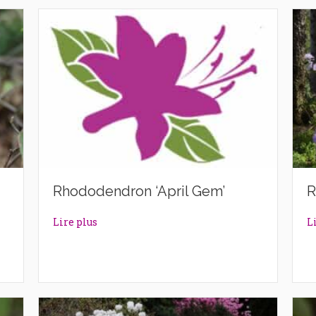
Rhododendron ‘April Gem’
R
n’
about Rhododendron ‘April Gem’
Lire plus
L