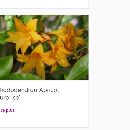
hododendron ‘Apricot
urprise’
about Rhododendron ‘Apricot Surprise’
ire plus