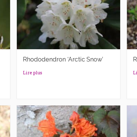
Rhododendron ‘Arctic Snow’
R
rl’
about Rhododendron ‘Arctic Snow’
Lire plus
L