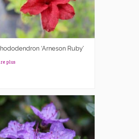
hododendron ‘Arneson Ruby’
about Rhododendron ‘Arneson Ruby’
ire plus