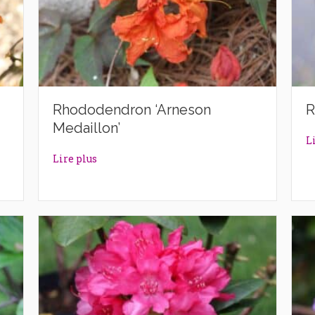
Rhododendron ‘Arneson
R
Medaillon’
L
ittle Gem’
about Rhododendron ‘Arneson Medaillon’
Lire plus