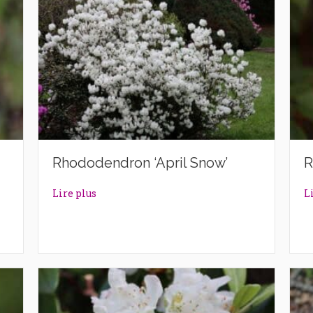
Rhododendron ‘April Snow’
R
’
about Rhododendron ‘April Snow’
Lire plus
L