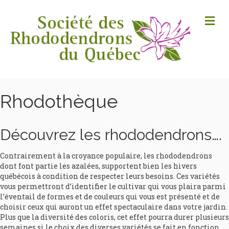
M
Rhodothèque
Découvrez les rhododendrons….
Contrairement à la croyance populaire, les rhododendrons
dont font partie les azalées, supportent bien les hivers
québécois à condition de respecter leurs besoins. Ces variétés
vous permettront d’identifier le cultivar qui vous plaira parmi
l’éventail de formes et de couleurs qui vous est présenté et de
choisir ceux qui auront un effet spectaculaire dans votre jardin.
Plus que la diversité des coloris, cet effet pourra durer plusieurs
semaines si le choix des diverses variétés se fait en fonction