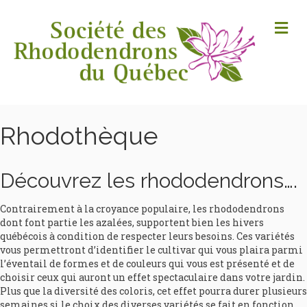
M
Rhodothèque
Découvrez les rhododendrons….
Contrairement à la croyance populaire, les rhododendrons
dont font partie les azalées, supportent bien les hivers
québécois à condition de respecter leurs besoins. Ces variétés
vous permettront d’identifier le cultivar qui vous plaira parmi
l’éventail de formes et de couleurs qui vous est présenté et de
choisir ceux qui auront un effet spectaculaire dans votre jardin.
Plus que la diversité des coloris, cet effet pourra durer plusieurs
semaines si le choix des diverses variétés se fait en fonction