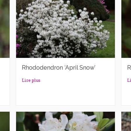
Rhododendron ‘April Snow’
R
’
about Rhododendron ‘April Snow’
Lire plus
L