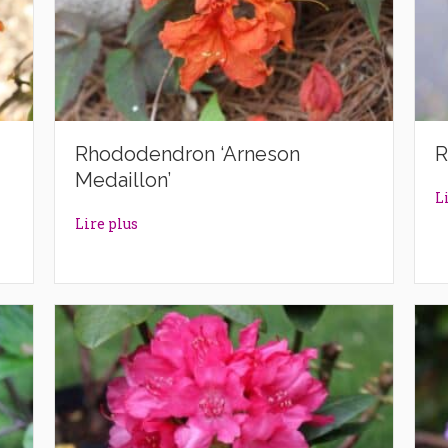
Rhododendron ‘Arneson
R
Medaillon’
L
ittle Gem’
about Rhododendron ‘Arneson Medaillon’
Lire plus