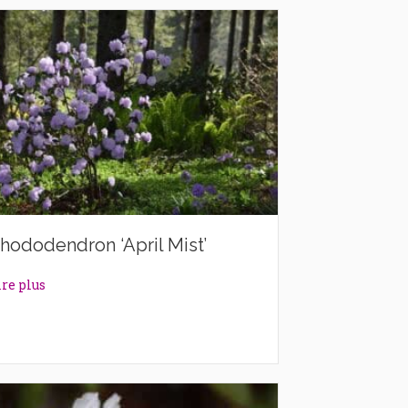
hododendron ‘April Mist’
about Rhododendron ‘April Mist’
ire plus