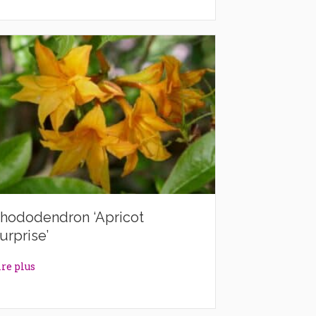
hododendron ‘Apricot
urprise’
about Rhododendron ‘Apricot Surprise’
ire plus