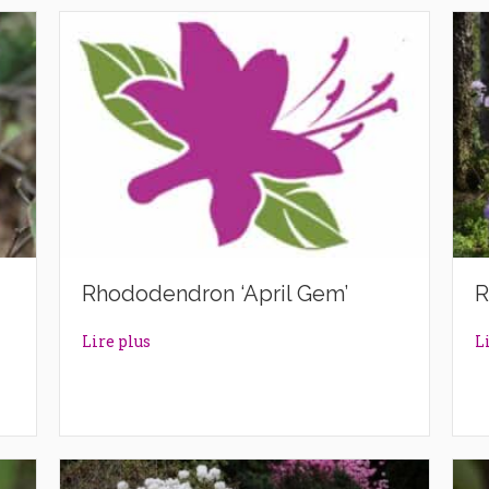
Rhododendron ‘April Gem’
R
n’
about Rhododendron ‘April Gem’
Lire plus
L