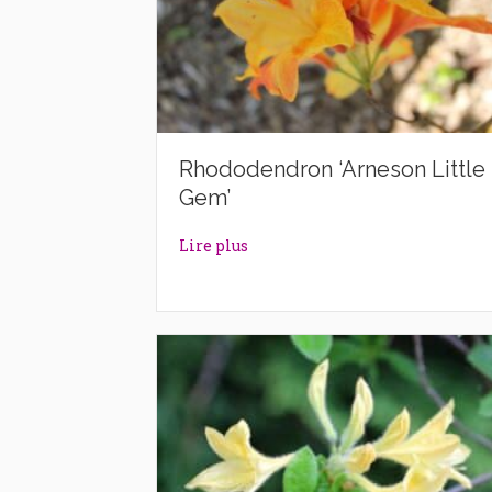
Rhododendron ‘Arneson Little
Gem’
about Rhododendron ‘Arneson L
Lire plus