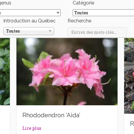
genus
Catégorie
Introduction au Québec
Recherche
Toutes
Rhododendron ‘Aida’
R
dams’
about Rhododendron ‘Aida’
Lire plus