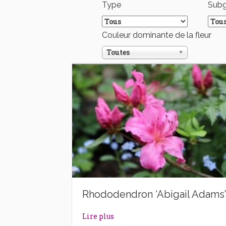
Type
Sub
Couleur dominante de la fleur
Toutes
Rhododendron ‘Abigail Adams’
about Rhododendron ‘Abigail A
Lire plus