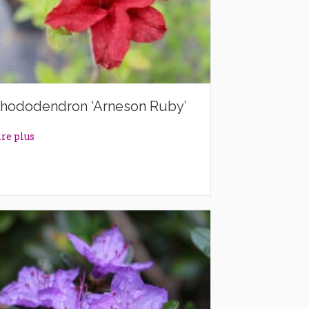
hododendron ‘Arneson Ruby’
about Rhododendron ‘Arneson Ruby’
ire plus