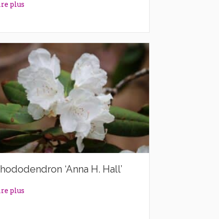
about Rhododendron ‘Alexander’
ire plus
hododendron ‘Anna H. Hall’
about Rhododendron ‘Anna H. Hall’
ire plus