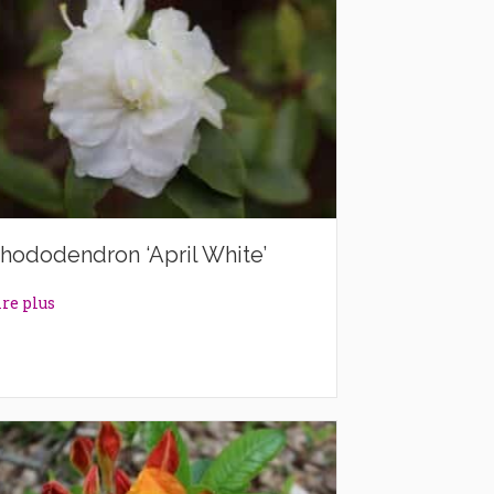
hododendron ‘April White’
about Rhododendron ‘April White’
ire plus