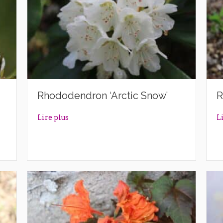
Rhododendron ‘Arctic Snow’
R
rl’
about Rhododendron ‘Arctic Snow’
Lire plus
L