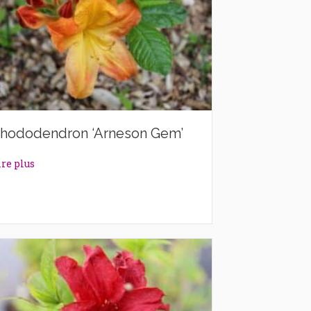
hododendron ‘Arneson Gem’
about Rhododendron ‘Arneson Gem’
ire plus