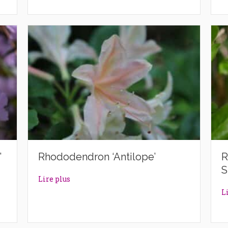
’
Rhododendron ‘Antilope’
R
S
lazek’
about Rhododendron ‘Antilope’
Lire plus
L