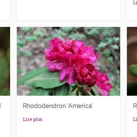
L
’
Rhododendron ‘America’
R
ntern’
about Rhododendron ‘America’
Lire plus
L