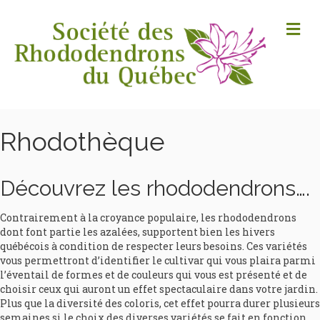
M
Rhodothèque
Découvrez les rhododendrons….
Contrairement à la croyance populaire, les rhododendrons
dont font partie les azalées, supportent bien les hivers
québécois à condition de respecter leurs besoins. Ces variétés
vous permettront d’identifier le cultivar qui vous plaira parmi
l’éventail de formes et de couleurs qui vous est présenté et de
choisir ceux qui auront un effet spectaculaire dans votre jardin.
Plus que la diversité des coloris, cet effet pourra durer plusieurs
semaines si le choix des diverses variétés se fait en fonction