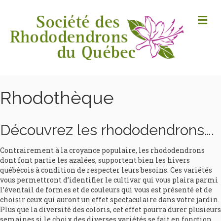
M
Rhodothèque
Découvrez les rhododendrons….
Contrairement à la croyance populaire, les rhododendrons
dont font partie les azalées, supportent bien les hivers
québécois à condition de respecter leurs besoins. Ces variétés
vous permettront d’identifier le cultivar qui vous plaira parmi
l’éventail de formes et de couleurs qui vous est présenté et de
choisir ceux qui auront un effet spectaculaire dans votre jardin.
Plus que la diversité des coloris, cet effet pourra durer plusieurs
semaines si le choix des diverses variétés se fait en fonction