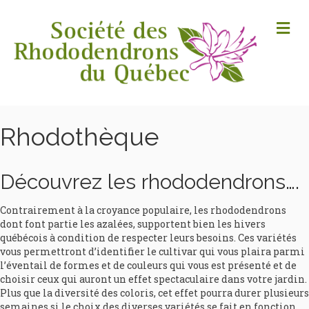
M
Rhodothèque
Découvrez les rhododendrons….
Contrairement à la croyance populaire, les rhododendrons
dont font partie les azalées, supportent bien les hivers
québécois à condition de respecter leurs besoins. Ces variétés
vous permettront d’identifier le cultivar qui vous plaira parmi
l’éventail de formes et de couleurs qui vous est présenté et de
choisir ceux qui auront un effet spectaculaire dans votre jardin.
Plus que la diversité des coloris, cet effet pourra durer plusieurs
semaines si le choix des diverses variétés se fait en fonction