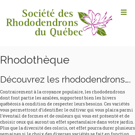
M
Rhodothèque
Découvrez les rhododendrons….
Contrairement à la croyance populaire, les rhododendrons
dont font partie les azalées, supportent bien les hivers
québécois à condition de respecter leurs besoins. Ces variétés
vous permettront d’identifier le cultivar qui vous plaira parmi
l’éventail de formes et de couleurs qui vous est présenté et de
choisir ceux qui auront un effet spectaculaire dans votre jardin.
Plus que la diversité des coloris, cet effet pourra durer plusieurs
semaines si le choix des diverses variétés se fait en fonction