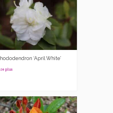
hododendron ‘April White’
about Rhododendron ‘April White’
ire plus