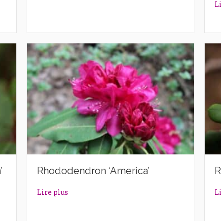
L
’
Rhododendron ‘America’
R
ntern’
about Rhododendron ‘America’
Lire plus
L