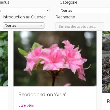
genus
Catégorie
Introduction au Québec
Recherche
Toutes
Rhododendron ‘Aida’
R
dams’
about Rhododendron ‘Aida’
Lire plus