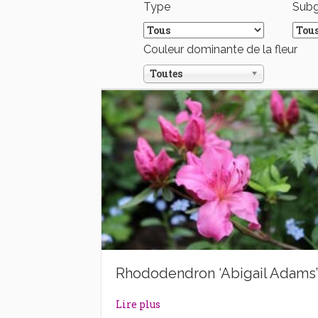
Type
Sub
Couleur dominante de la fleur
Toutes
Rhododendron ‘Abigail Adams’
about Rhododendron ‘Abigail A
Lire plus