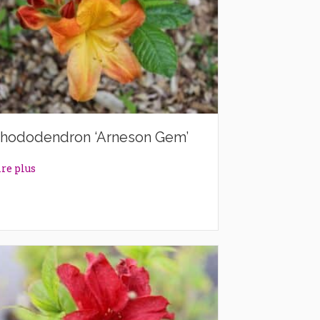
hododendron ‘Arneson Gem’
about Rhododendron ‘Arneson Gem’
ire plus