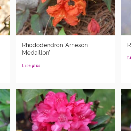
Rhododendron ‘Arneson
R
Medaillon’
L
ittle Gem’
about Rhododendron ‘Arneson Medaillon’
Lire plus