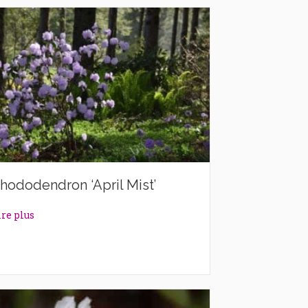
hododendron ‘April Mist’
about Rhododendron ‘April Mist’
ire plus