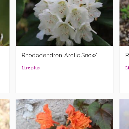
Rhododendron ‘Arctic Snow’
R
rl’
about Rhododendron ‘Arctic Snow’
Lire plus
L