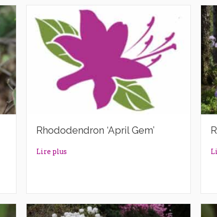
Rhododendron ‘April Gem’
R
n’
about Rhododendron ‘April Gem’
Lire plus
L