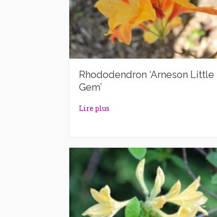
Rhododendron ‘Arneson Little
Gem’
about Rhododendron ‘Arneson L
Lire plus