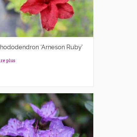
hododendron ‘Arneson Ruby’
about Rhododendron ‘Arneson Ruby’
ire plus