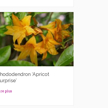
hododendron ‘Apricot
urprise’
about Rhododendron ‘Apricot Surprise’
ire plus