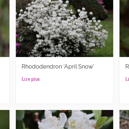
Rhododendron ‘April Snow’
R
’
about Rhododendron ‘April Snow’
Lire plus
L