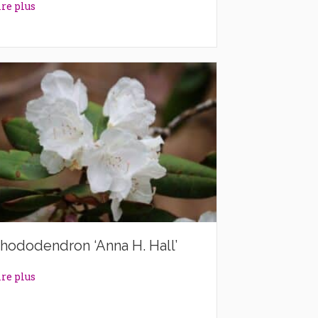
about Rhododendron ‘Alexander’
ire plus
hododendron ‘Anna H. Hall’
about Rhododendron ‘Anna H. Hall’
ire plus