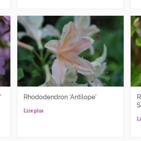
’
Rhododendron ‘Antilope’
R
S
lazek’
about Rhododendron ‘Antilope’
Lire plus
L