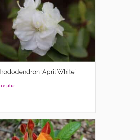
hododendron ‘April White’
about Rhododendron ‘April White’
ire plus