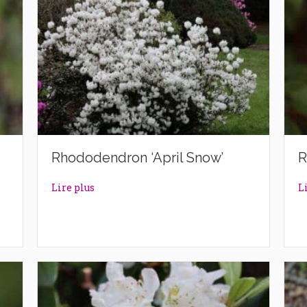
Rhododendron ‘April Snow’
R
’
about Rhododendron ‘April Snow’
Lire plus
L