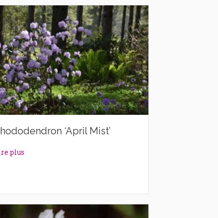
hododendron ‘April Mist’
about Rhododendron ‘April Mist’
ire plus