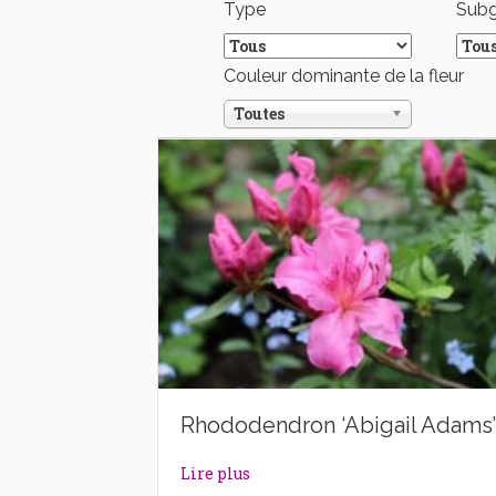
Type
Sub
Couleur dominante de la fleur
Toutes
Rhododendron ‘Abigail Adams’
about Rhododendron ‘Abigail A
Lire plus