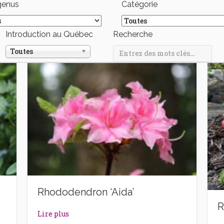
genus
Catégorie
Introduction au Québec
Recherche
Toutes
Rhododendron ‘Aida’
R
dams’
about Rhododendron ‘Aida’
Lire plus