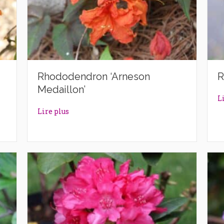
Rhododendron ‘Arneson
R
Medaillon’
L
ittle Gem’
about Rhododendron ‘Arneson Medaillon’
Lire plus