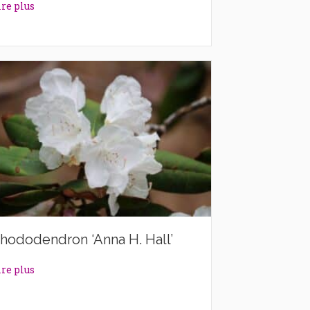
about Rhododendron ‘Alexander’
ire plus
hododendron ‘Anna H. Hall’
about Rhododendron ‘Anna H. Hall’
ire plus