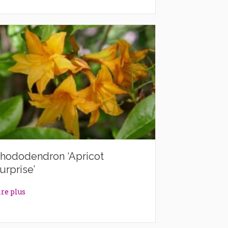
hododendron ‘Apricot
urprise’
about Rhododendron ‘Apricot Surprise’
ire plus