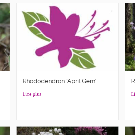
Rhododendron ‘April Gem’
R
n’
about Rhododendron ‘April Gem’
Lire plus
L