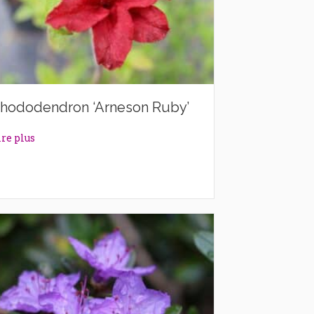
hododendron ‘Arneson Ruby’
about Rhododendron ‘Arneson Ruby’
ire plus