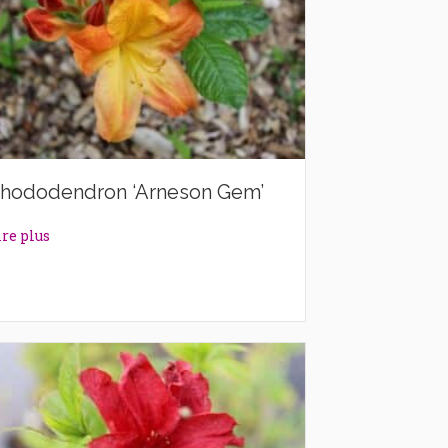
hododendron ‘Arneson Gem’
about Rhododendron ‘Arneson Gem’
ire plus