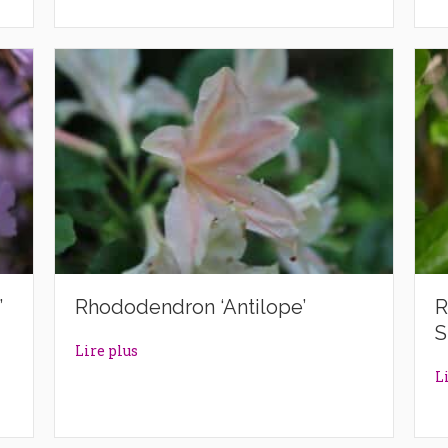
’
Rhododendron ‘Antilope’
R
S
lazek’
about Rhododendron ‘Antilope’
Lire plus
L