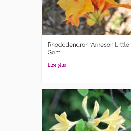
Rhododendron ‘Arneson Little
Gem’
about Rhododendron ‘Arneson L
Lire plus