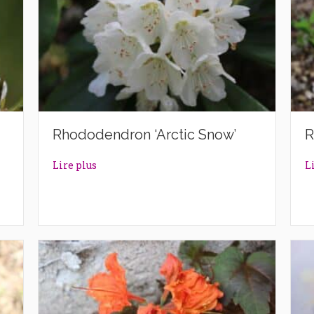
Rhododendron ‘Arctic Snow’
R
rl’
about Rhododendron ‘Arctic Snow’
Lire plus
L