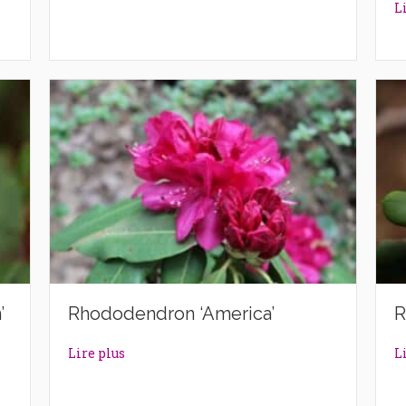
L
’
Rhododendron ‘America’
R
ntern’
about Rhododendron ‘America’
Lire plus
L