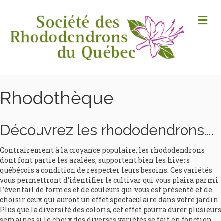
M
Rhodothèque
Découvrez les rhododendrons….
Contrairement à la croyance populaire, les rhododendrons
dont font partie les azalées, supportent bien les hivers
québécois à condition de respecter leurs besoins. Ces variétés
vous permettront d’identifier le cultivar qui vous plaira parmi
l’éventail de formes et de couleurs qui vous est présenté et de
choisir ceux qui auront un effet spectaculaire dans votre jardin.
Plus que la diversité des coloris, cet effet pourra durer plusieurs
semaines si le choix des diverses variétés se fait en fonction