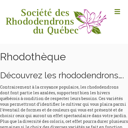
M
Rhodothèque
Découvrez les rhododendrons….
Contrairement à la croyance populaire, les rhododendrons
dont font partie les azalées, supportent bien les hivers
québécois à condition de respecter leurs besoins. Ces variétés
vous permettront d’identifier le cultivar qui vous plaira parmi
l’éventail de formes et de couleurs qui vous est présenté et de
choisir ceux qui auront un effet spectaculaire dans votre jardin.
Plus que la diversité des coloris, cet effet pourra durer plusieurs
semaines si le choix des diverses variétés se fait en fonction