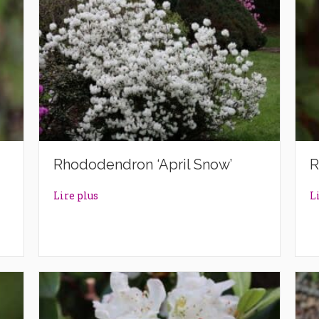
Rhododendron ‘April Snow’
R
’
about Rhododendron ‘April Snow’
Lire plus
L