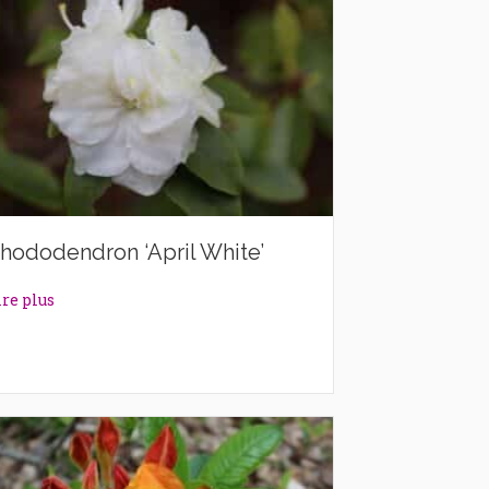
hododendron ‘April White’
about Rhododendron ‘April White’
ire plus