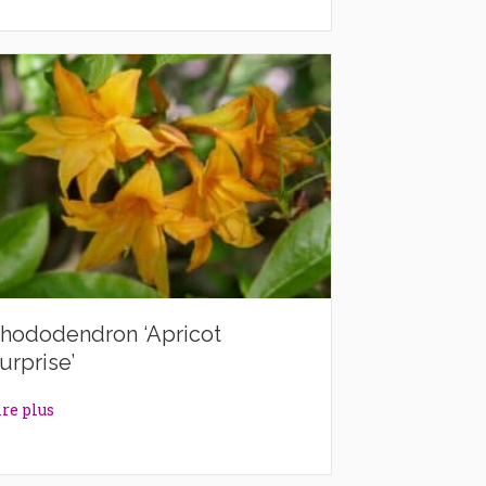
hododendron ‘Apricot
urprise’
about Rhododendron ‘Apricot Surprise’
ire plus