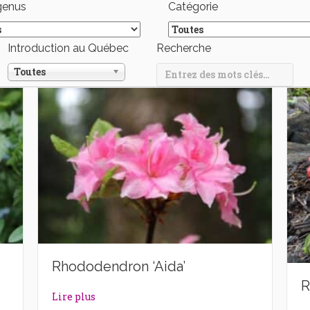
genus
Catégorie
Introduction au Québec
Recherche
Toutes
Rhododendron ‘Aida’
R
dams’
about Rhododendron ‘Aida’
Lire plus