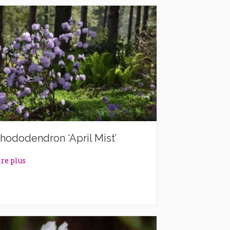
hododendron ‘April Mist’
about Rhododendron ‘April Mist’
ire plus