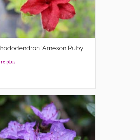
hododendron ‘Arneson Ruby’
about Rhododendron ‘Arneson Ruby’
ire plus