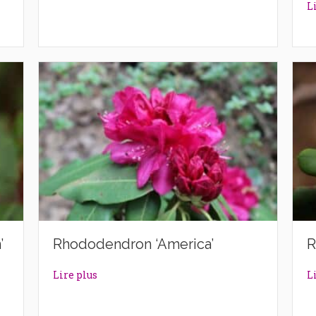
L
’
Rhododendron ‘America’
R
ntern’
about Rhododendron ‘America’
Lire plus
L