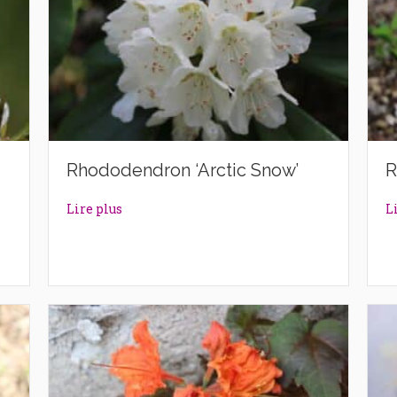
Rhododendron ‘Arctic Snow’
R
rl’
about Rhododendron ‘Arctic Snow’
Lire plus
L