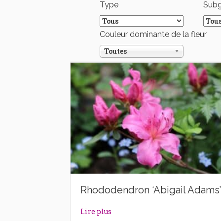
Type
Sub
Couleur dominante de la fleur
Toutes
Rhododendron ‘Abigail Adams’
about Rhododendron ‘Abigail A
Lire plus