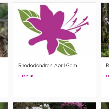
Rhododendron ‘April Gem’
R
n’
about Rhododendron ‘April Gem’
Lire plus
L