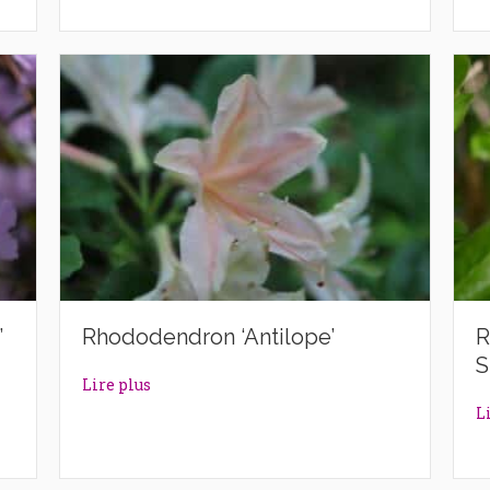
’
Rhododendron ‘Antilope’
R
S
lazek’
about Rhododendron ‘Antilope’
Lire plus
L