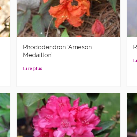
Rhododendron ‘Arneson
R
Medaillon’
L
ittle Gem’
about Rhododendron ‘Arneson Medaillon’
Lire plus