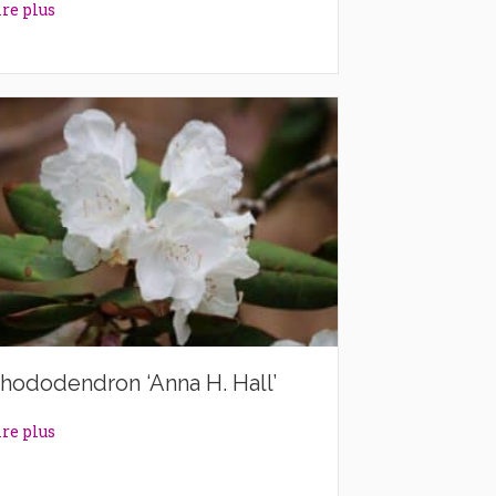
about Rhododendron ‘Alexander’
ire plus
hododendron ‘Anna H. Hall’
about Rhododendron ‘Anna H. Hall’
ire plus