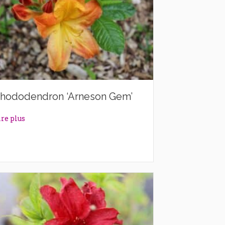
hododendron ‘Arneson Gem’
about Rhododendron ‘Arneson Gem’
ire plus