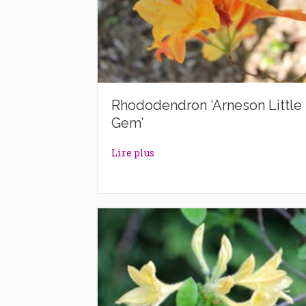
Rhododendron ‘Arneson Little
Gem’
about Rhododendron ‘Arneson L
Lire plus