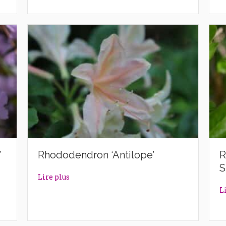
’
Rhododendron ‘Antilope’
R
S
lazek’
about Rhododendron ‘Antilope’
Lire plus
L