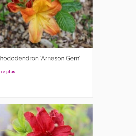
hododendron ‘Arneson Gem’
about Rhododendron ‘Arneson Gem’
ire plus