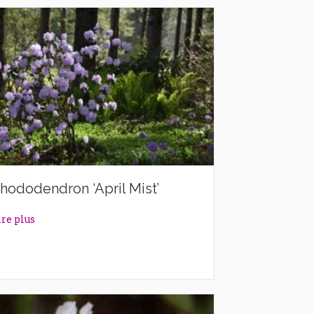
hododendron ‘April Mist’
about Rhododendron ‘April Mist’
ire plus