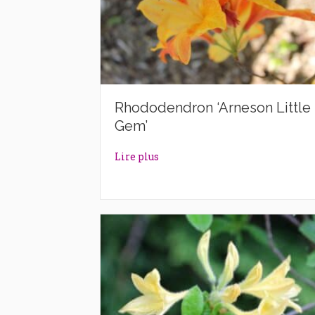
Rhododendron ‘Arneson Little
Gem’
about Rhododendron ‘Arneson L
Lire plus