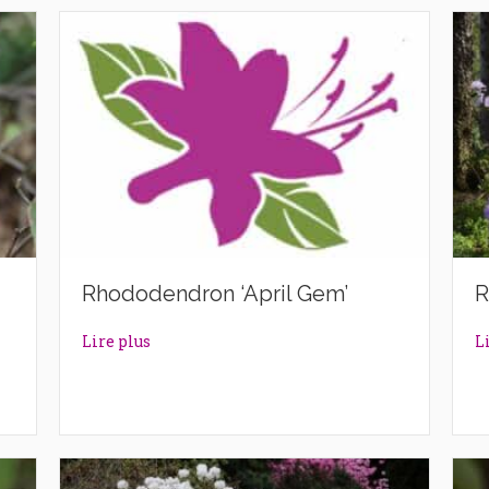
Rhododendron ‘April Gem’
R
n’
about Rhododendron ‘April Gem’
Lire plus
L