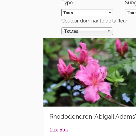
Type
Sub
Couleur dominante de la fleur
Toutes
Rhododendron ‘Abigail Adams’
about Rhododendron ‘Abigail A
Lire plus