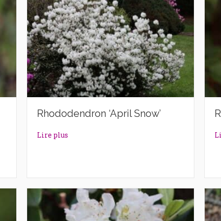
Rhododendron ‘April Snow’
R
’
about Rhododendron ‘April Snow’
Lire plus
L