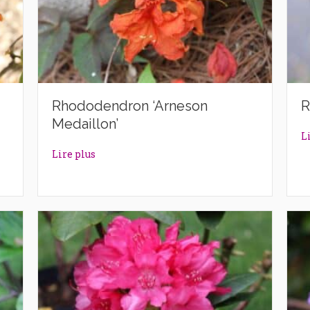
Rhododendron ‘Arneson
R
Medaillon’
L
ittle Gem’
about Rhododendron ‘Arneson Medaillon’
Lire plus