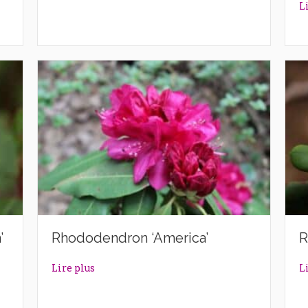
L
’
Rhododendron ‘America’
R
ntern’
about Rhododendron ‘America’
Lire plus
L