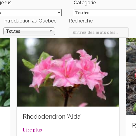
genus
Catégorie
Introduction au Québec
Recherche
Toutes
Rhododendron ‘Aida’
R
dams’
about Rhododendron ‘Aida’
Lire plus