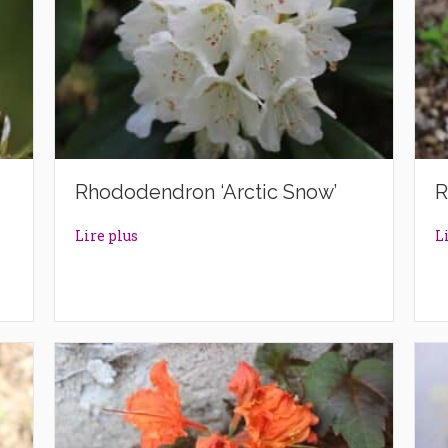
Rhododendron ‘Arctic Snow’
R
rl’
about Rhododendron ‘Arctic Snow’
Lire plus
L