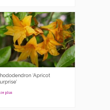
hododendron ‘Apricot
urprise’
about Rhododendron ‘Apricot Surprise’
ire plus