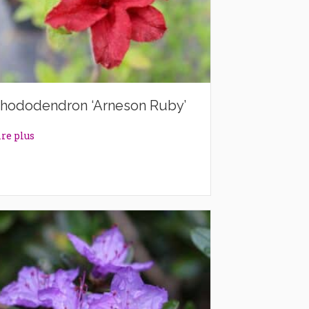
hododendron ‘Arneson Ruby’
about Rhododendron ‘Arneson Ruby’
ire plus