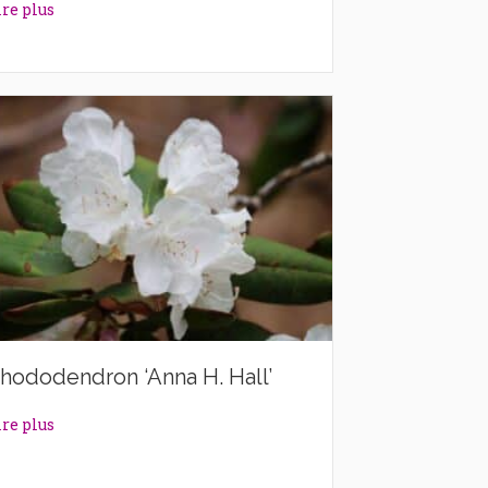
about Rhododendron ‘Alexander’
ire plus
hododendron ‘Anna H. Hall’
about Rhododendron ‘Anna H. Hall’
ire plus