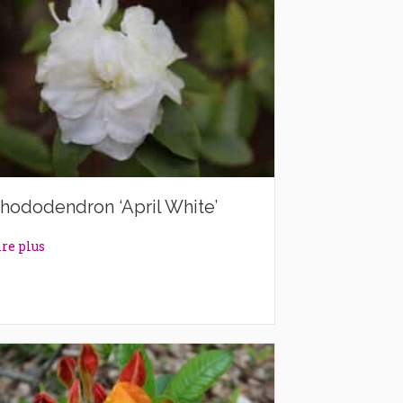
hododendron ‘April White’
about Rhododendron ‘April White’
ire plus