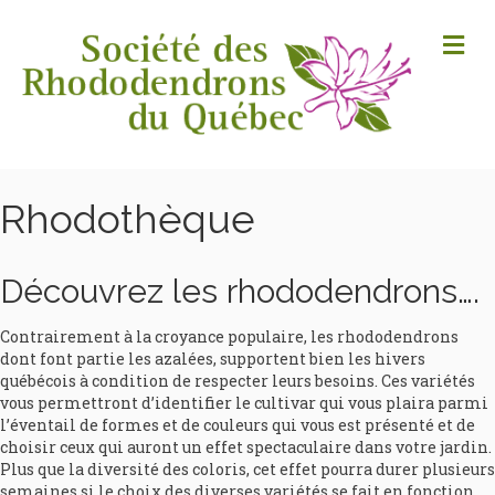
M
Rhodothèque
Découvrez les rhododendrons….
Contrairement à la croyance populaire, les rhododendrons
dont font partie les azalées, supportent bien les hivers
québécois à condition de respecter leurs besoins. Ces variétés
vous permettront d’identifier le cultivar qui vous plaira parmi
l’éventail de formes et de couleurs qui vous est présenté et de
choisir ceux qui auront un effet spectaculaire dans votre jardin.
Plus que la diversité des coloris, cet effet pourra durer plusieurs
semaines si le choix des diverses variétés se fait en fonction