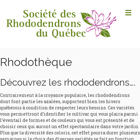
M
Rhodothèque
Découvrez les rhododendrons….
Contrairement à la croyance populaire, les rhododendrons
dont font partie les azalées, supportent bien les hivers
québécois à condition de respecter leurs besoins. Ces variétés
vous permettront d’identifier le cultivar qui vous plaira parmi
l’éventail de formes et de couleurs qui vous est présenté et de
choisir ceux qui auront un effet spectaculaire dans votre jardin.
Plus que la diversité des coloris, cet effet pourra durer plusieurs
semaines si le choix des diverses variétés se fait en fonction