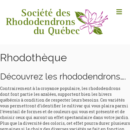
M
Rhodothèque
Découvrez les rhododendrons….
Contrairement à la croyance populaire, les rhododendrons
dont font partie les azalées, supportent bien les hivers
québécois à condition de respecter leurs besoins. Ces variétés
vous permettront d’identifier le cultivar qui vous plaira parmi
l’éventail de formes et de couleurs qui vous est présenté et de
choisir ceux qui auront un effet spectaculaire dans votre jardin.
Plus que la diversité des coloris, cet effet pourra durer plusieurs
semaines si le choix des diverses variétés se fait en fonction