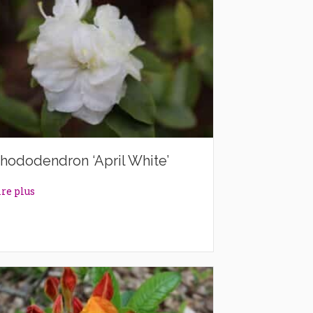
hododendron ‘April White’
about Rhododendron ‘April White’
ire plus