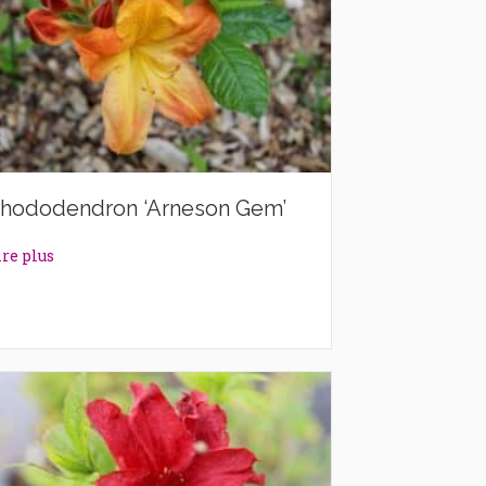
hododendron ‘Arneson Gem’
about Rhododendron ‘Arneson Gem’
ire plus