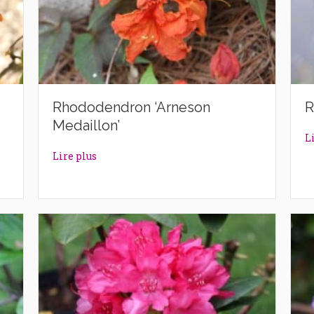
Rhododendron ‘Arneson
R
Medaillon’
L
ittle Gem’
about Rhododendron ‘Arneson Medaillon’
Lire plus