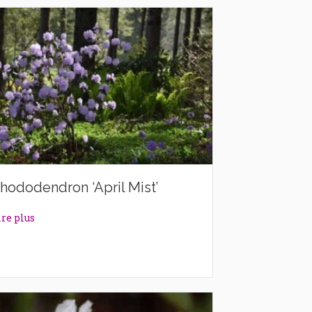
hododendron ‘April Mist’
about Rhododendron ‘April Mist’
ire plus