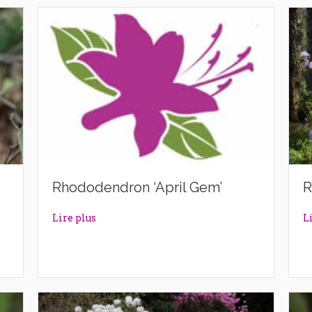
Rhododendron ‘April Gem’
R
n’
about Rhododendron ‘April Gem’
Lire plus
L