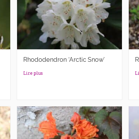
Rhododendron ‘Arctic Snow’
R
rl’
about Rhododendron ‘Arctic Snow’
Lire plus
L