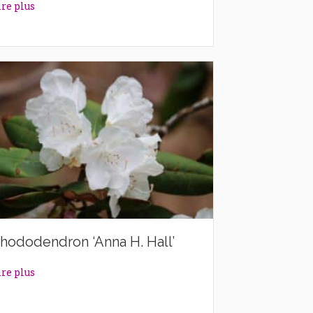
about Rhododendron ‘Alexander’
ire plus
hododendron ‘Anna H. Hall’
about Rhododendron ‘Anna H. Hall’
ire plus