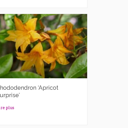
hododendron ‘Apricot
urprise’
about Rhododendron ‘Apricot Surprise’
ire plus