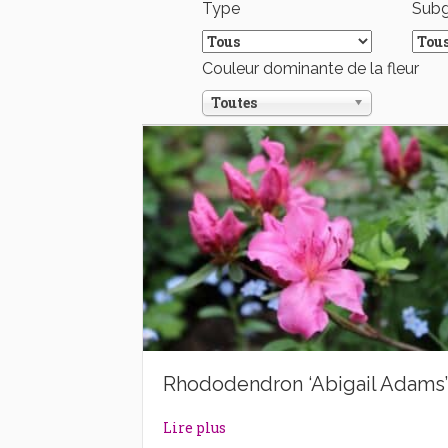
Type
Sub
Couleur dominante de la fleur
Toutes
Rhododendron ‘Abigail Adams’
about Rhododendron ‘Abigail A
Lire plus