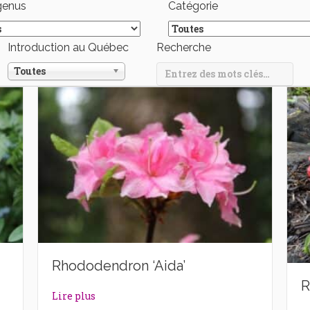
genus
Catégorie
Introduction au Québec
Recherche
Toutes
Rhododendron ‘Aida’
R
dams’
about Rhododendron ‘Aida’
Lire plus