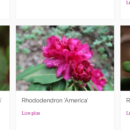
L
’
Rhododendron ‘America’
R
ntern’
about Rhododendron ‘America’
Lire plus
L