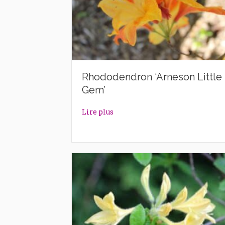
Rhododendron ‘Arneson Little
Gem’
about Rhododendron ‘Arneson L
Lire plus