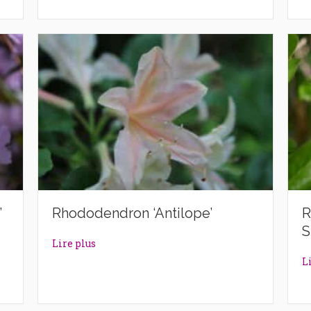
’
Rhododendron ‘Antilope’
R
S
lazek’
about Rhododendron ‘Antilope’
Lire plus
L