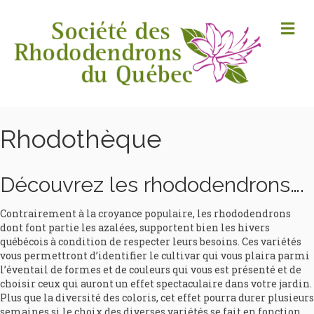
M
Rhodothèque
Découvrez les rhododendrons….
Contrairement à la croyance populaire, les rhododendrons
dont font partie les azalées, supportent bien les hivers
québécois à condition de respecter leurs besoins. Ces variétés
vous permettront d’identifier le cultivar qui vous plaira parmi
l’éventail de formes et de couleurs qui vous est présenté et de
choisir ceux qui auront un effet spectaculaire dans votre jardin.
Plus que la diversité des coloris, cet effet pourra durer plusieurs
semaines si le choix des diverses variétés se fait en fonction