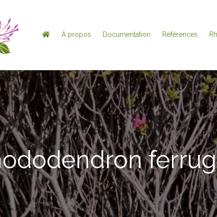
À propos
Documentation
Références
R
hododendron ferru