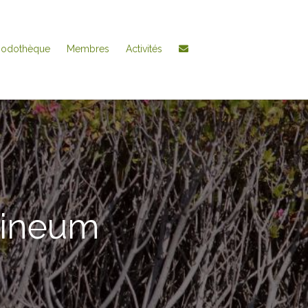
hodothèque
Membres
Activités
gineum