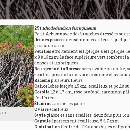
251
Rhododendron ferrugineum
Petit
Arbuste
avec des branches dressées ou as
Jeunes pousses
densément écailleuse, quelques f
gris-brun strié
Feuilles
étroitement elliptique à elliptique, l
x 8 à 16 mm; la face supérieure vert sombre ; la
denses et imbriquées
Bourgeons d’inflorescences
, ovoïde arrondie, v
écailles près de la nervure médiane et avec une
Racème
plusieurs fleurs
Calice
lobes jusqu’à 1,5 cm, écailleux et poilu s
Corolle
1,2 à 1,7 cm, rose profond, rarement pâl
l’extérieur
Étamines
anthères jaune
Ovaire
écailleux
-78
Style
glabre et sans écailles, deux fois plus lon
Capsule
éparsement écailleuse, 5 à 7 mm
Distribution
Centre de l’Europe (Alpes et Pyrén