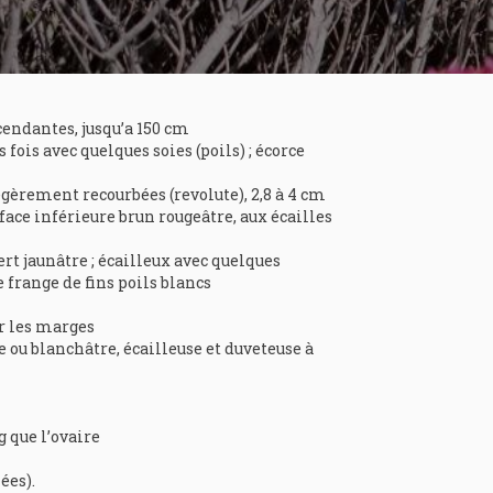
cendantes, jusqu’a 150 cm
ois avec quelques soies (poils) ; écorce
égèrement recourbées (revolute), 2,8 à 4 cm
 face inférieure brun rougeâtre, aux écailles
ert jaunâtre ; écailleux avec quelques
 frange de fins poils blancs
ur les marges
e ou blanchâtre, écailleuse et duveteuse à
g que l’ovaire
ées).