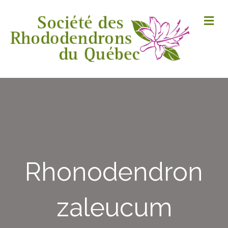
M
Rhonodendron
zaleucum