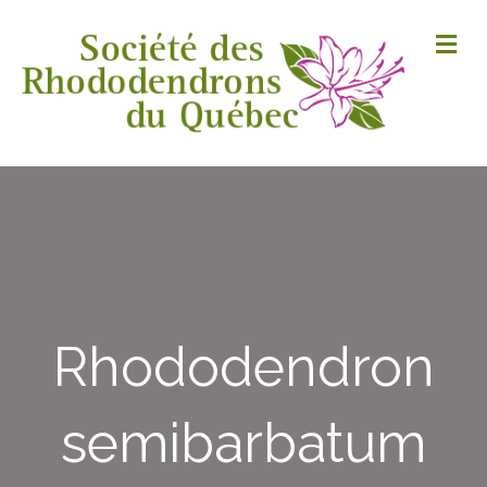
M
Rhododendron
semibarbatum