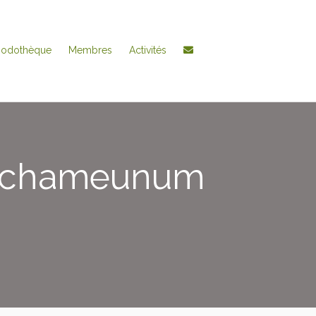
hodothèque
Membres
Activités
p chameunum