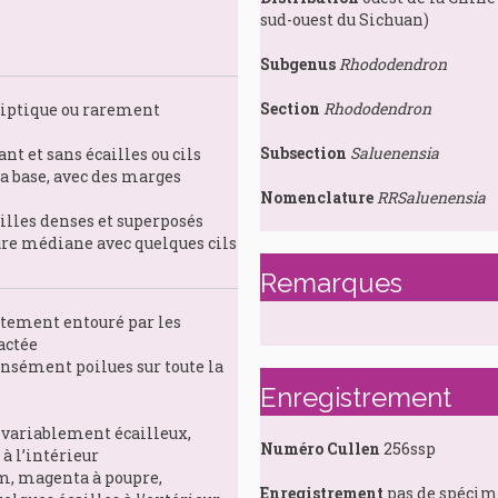
sud-ouest du Sichuan)
Subgenus
Rhododendron
Section
Rhododendron
liptique ou rarement
Subsection
Saluenensia
nt et sans écailles ou cils
la base, avec des marges
Nomenclature
RRSaluenensia
ailles denses et superposés
ure médiane avec quelques cils
Remarques
itement entouré par les
actée
densément poilues sur toute la
Enregistrement
 variablement écailleux,
Numéro Cullen
256ssp
 à l’intérieur
cm, magenta à poupre,
Enregistrement
pas de spéci