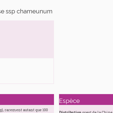
se ssp chameunum
Espèce
g), rarement autant que 100
Distribution
ouest de la Chine