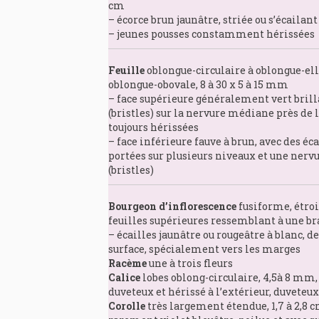
cm
– écorce brun jaunâtre, striée ou s’écailant
– jeunes pousses constamment hérissées
Feuille
oblongue-circulaire à oblongue-el
oblongue-obovale, 8 à 30 x 5 à 15 mm
– face supérieure généralement vert brilla
(bristles) sur la nervure médiane près de 
toujours hérissées
– face inférieure fauve à brun, avec des éc
portées sur plusieurs niveaux et une nerv
(bristles)
Bourgeon d’inflorescence
fusiforme, étro
feuilles supérieures ressemblant à une br
– écailles jaunâtre ou rougeâtre à blanc, 
surface, spécialement vers les marges
Racème
une à trois fleurs
Calice
lobes oblong-circulaire, 4,5à 8 mm,
duveteux et hérissé à l’extérieur, duveteux
Corolle
très largement étendue, 1,7 à 2,8 