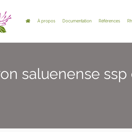
À propos
Documentation
Références
R
on saluenense ss