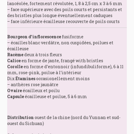
lancéolée, fortement révolutée, 1, 8 à 2,5 cm x 3 à 6 mm
– face supérieure avec des poils courts et persistants et
des bristles plus longue éventuellement caduques
– face inférieure écailleuse recouverte de poils courts
Bourgeon d’inflorescence
fusiforme
– écailles blanc verdâtre, non cuspidées, poilues et
écailleuse
Racème
deux à trois fleurs
Calice
en forme de jante, frangé with bristles
Corolle
en forme d’entonnoir (infundibuliforme), 6 à 11
mm, rose-pink, poilue à l’intérieur
Dix
Étamines
occasionellement moins
– anthères rose jaunâtre
Ovaire
écailleux et poilu
Capsule
écailleuse et poilue, 5 à 6 mm
Distribution
ouest de la chine (nord du Yunnan et sud-
ouest du Sichuan)