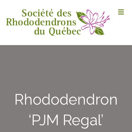
M
Rhododendron
‘PJM Regal’