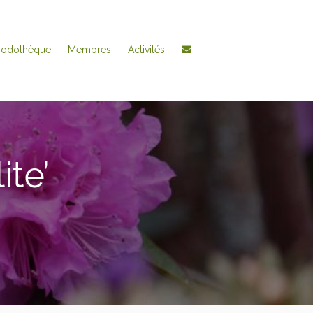
hodothèque
Membres
Activités
te’