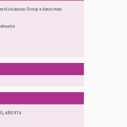
arolinianum Group x dauricum
odoastra
5), ARS 874