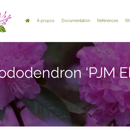
À propos
Documentation
Références
R
ododendron ‘PJM Eli