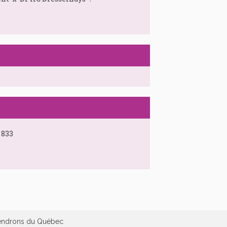
 833
dendrons du Québec