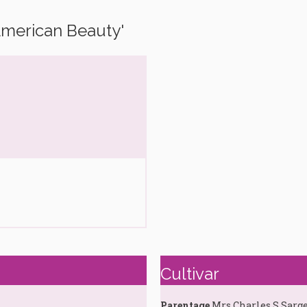
American Beauty'
Cultivar
Parentage
Mrs Charles S Sargen