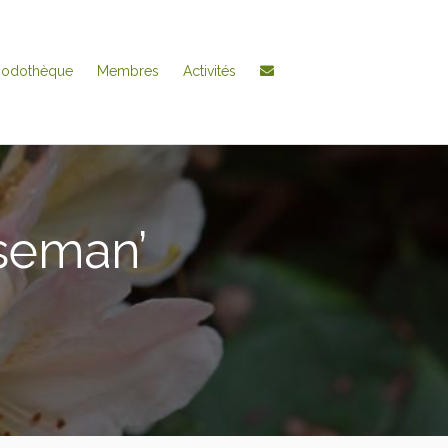
hodothèque
Membres
Activités
seman’