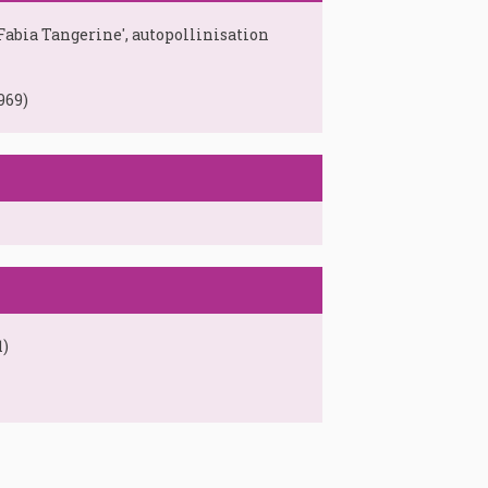
bia Tangerine', autopollinisation
969)
1)