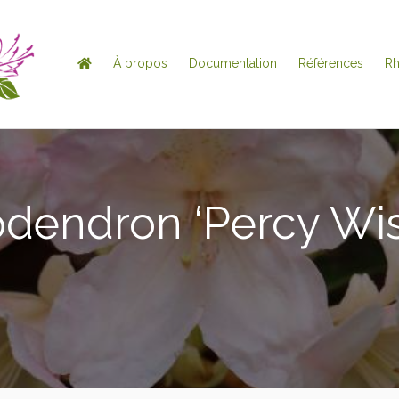
À propos
Documentation
Références
R
dendron ‘Percy Wi