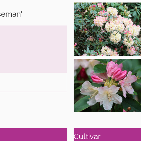
seman'
Cultivar