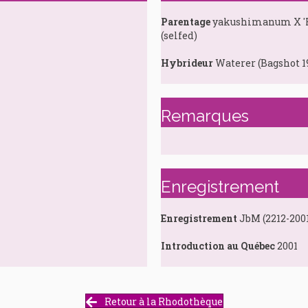
Parentage
yakushimanum X 'Fa
(selfed)
Hybrideur
Waterer (Bagshot 1
Remarques
Enregistrement
Enregistrement
JbM (2212-200
Introduction au Québec
2001
Retour à la Rhodothèque