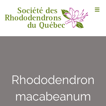
M
Rhododendron
macabeanum