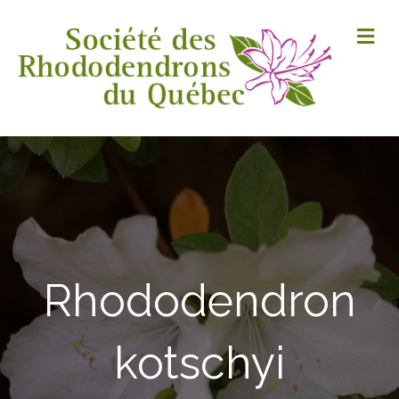
M
Rhododendron
kotschyi