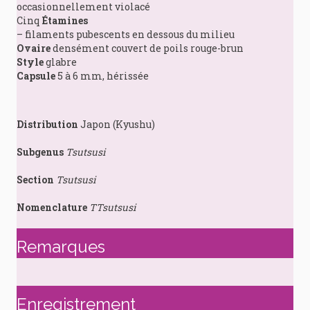
occasionnellement violacé
Cinq
Étamines
– filaments pubescents en dessous du milieu
Ovaire
densément couvert de poils rouge-brun
Style
glabre
Capsule
5 à 6 mm, hérissée
Distribution
Japon (Kyushu)
Subgenus
Tsutsusi
Section
Tsutsusi
Nomenclature
TTsutsusi
Remarques
Enregistrement