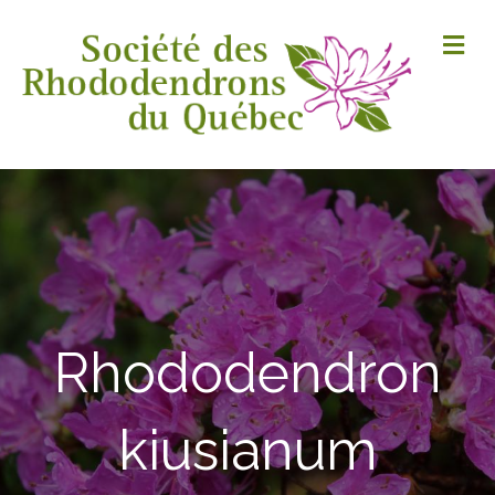
M
Rhododendron
kiusianum