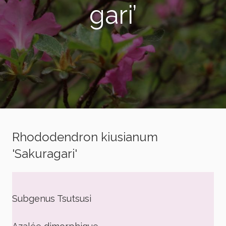
gari’
Rhododendron kiusianum
'Sakuragari'
Subgenus Tsutsusi