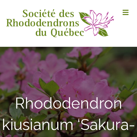
M
Rhododendron
kiusianum ‘Sakura-