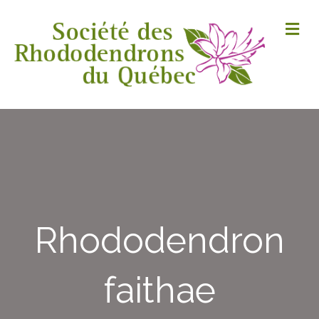
M
Rhododendron
faithae