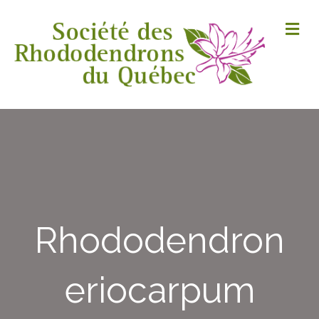
M
Rhododendron
eriocarpum