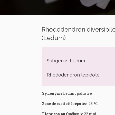
Rhododendron diversipil
(Ledum)
Subgenus Ledum
Rhododendron lépidote
Synonyme
Ledum palustre
Zone de rusticité réputée
-23 ºC
Floraison au Québec
le 22 mai