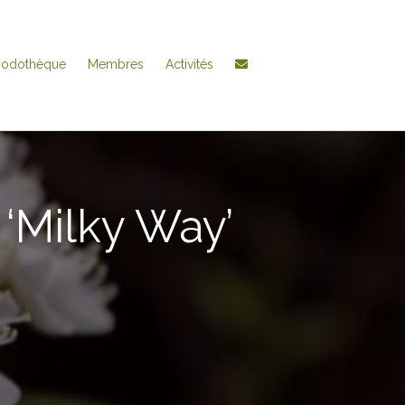
hodothèque
Membres
Activités
‘Milky Way’