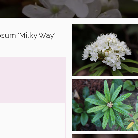
osum 'Milky Way'