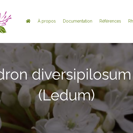
À propos
Documentation
Références
R
on diversipilosum 
(Ledum)