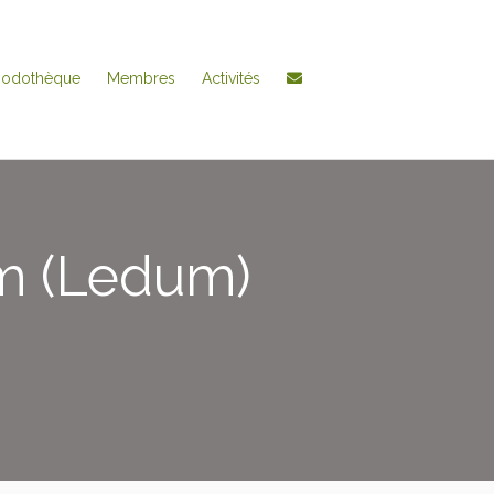
hodothèque
Membres
Activités
m (Ledum)