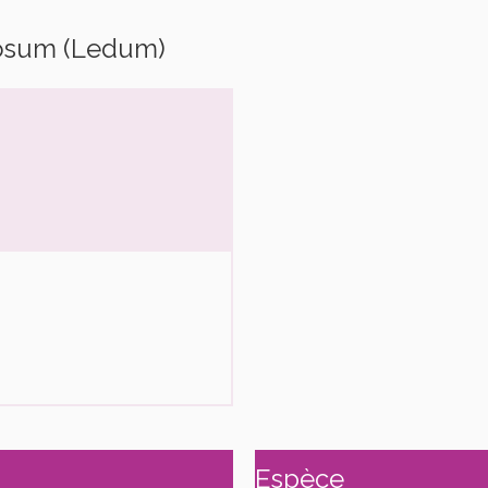
losum (Ledum)
Espèce