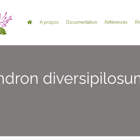
À propos
Documentation
Références
R
dron diversipilosu